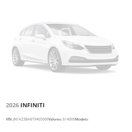
2026
INFINITI
VIN:
JN1AZ3BA8T9405009
Valores:
614000
Modelo: