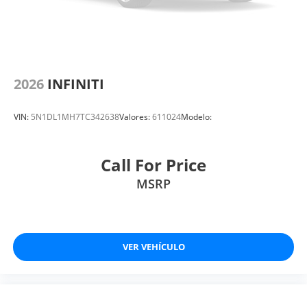
2026
INFINITI
VIN:
5N1DL1MH7TC342638
Valores:
611024
Modelo:
Call For Price
MSRP
VER VEHÍCULO