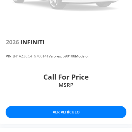
2026
INFINITI
VIN:
JN1AZ3CC4T9700141
Valores:
590108
Modelo:
Call For Price
MSRP
VER VEHÍCULO