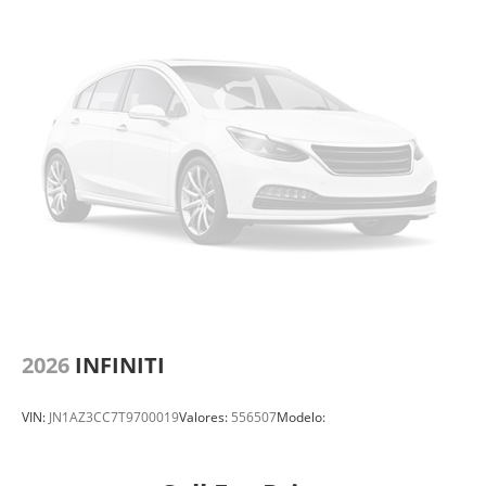
2026
INFINITI
VIN:
JN1AZ3CC7T9700019
Valores:
556507
Modelo: