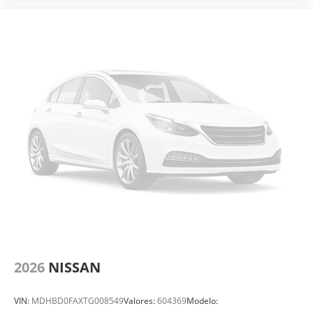
2026
NISSAN
VIN:
MDHBD0FAXTG008549
Valores:
604369
Modelo: