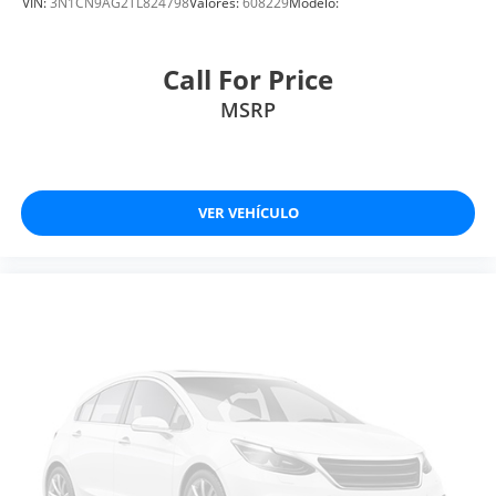
VIN:
3N1CN9AG2TL824798
Valores:
608229
Modelo:
Call For Price
MSRP
VER VEHÍCULO