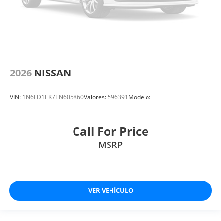
2026
NISSAN
VIN:
1N6ED1EK7TN605860
Valores:
596391
Modelo:
Call For Price
MSRP
VER VEHÍCULO