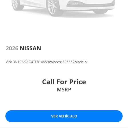
2026
NISSAN
VIN:
3N1CN9AG4TL814659
Valores:
605557
Modelo:
Call For Price
MSRP
VER VEHÍCULO