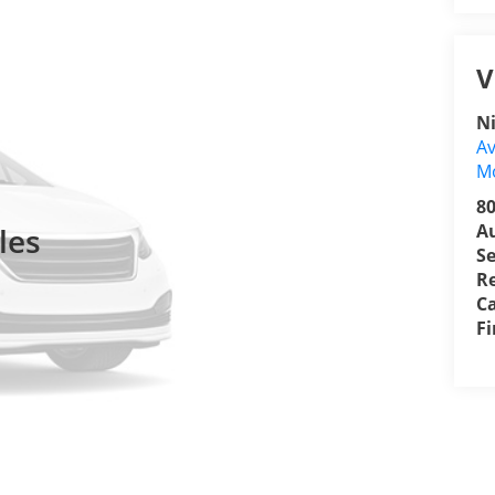
V
N
Av
Mo
8
A
les
Se
R
Ca
F