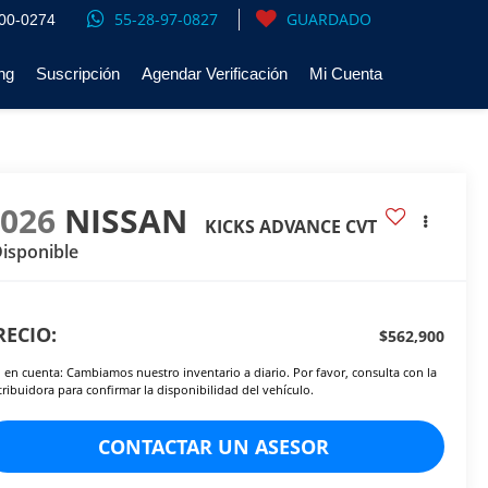
55-28-97-0827
GUARDADO
00-0274
ng
Suscripción
Agendar Verificación
Mi Cuenta
2026
NISSAN
KICKS ADVANCE CVT
isponible
RECIO:
$562,900
 en cuenta: Cambiamos nuestro inventario a diario. Por favor, consulta con la
tribuidora para confirmar la disponibilidad del vehículo.
CONTACTAR UN ASESOR