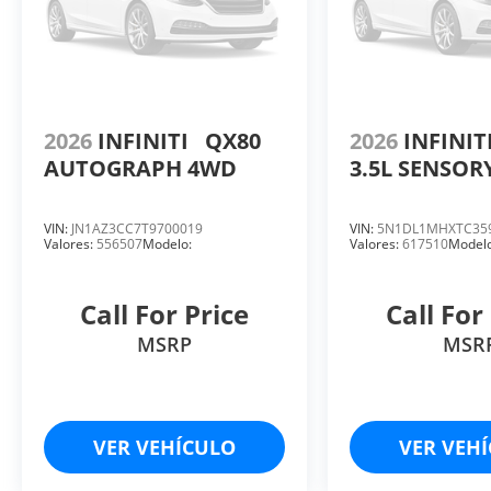
2026
INFINITI
QX80
2026
INFINIT
AUTOGRAPH 4WD
3.5L SENSOR
VIN:
JN1AZ3CC7T9700019
VIN:
5N1DL1MHXTC35
Valores:
556507
Modelo:
Valores:
617510
Modelo
Call For Price
Call For
MSRP
MSR
VER VEHÍCULO
VER VEH