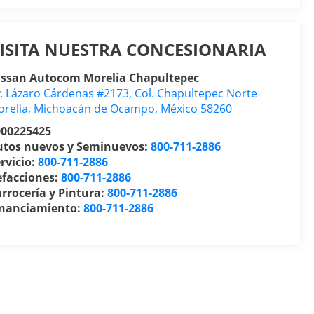
ISITA NUESTRA CONCESIONARIA
issan Autocom Morelia Chapultepec
. Lázaro Cárdenas #2173, Col. Chapultepec Norte
relia
,
Michoacán de Ocampo
, México
58260
000225425
utos nuevos y Seminuevos:
800-711-2886
rvicio:
800-711-2886
efacciones:
800-711-2886
rrocería y Pintura:
800-711-2886
inanciamiento:
800-711-2886