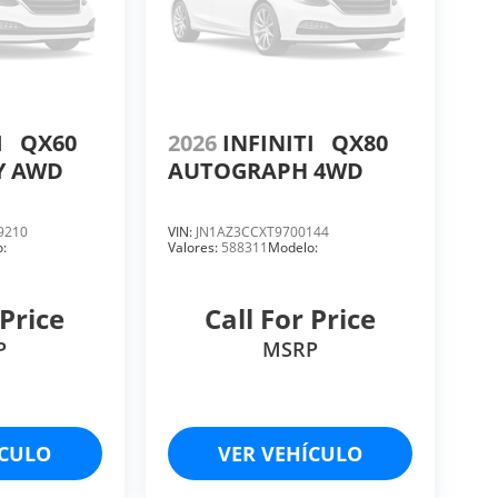
I
QX60
2026
INFINITI
QX80
Y AWD
AUTOGRAPH 4WD
9210
VIN:
JN1AZ3CCXT9700144
:
Valores:
588311
Modelo:
 Price
Call For Price
P
MSRP
ÍCULO
VER VEHÍCULO