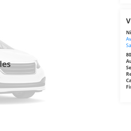
V
N
Av
Sa
8
A
les
Se
R
Ca
F