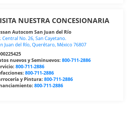
ISITA NUESTRA CONCESIONARIA
issan Autocom San Juan del Río
. Central No. 26, San Cayetano.
n Juan del Río
,
Querétaro
, México
76807
000225425
utos nuevos y Seminuevos:
800-711-2886
rvicio:
800-711-2886
efacciones:
800-711-2886
rrocería y Pintura:
800-711-2886
inanciamiento:
800-711-2886