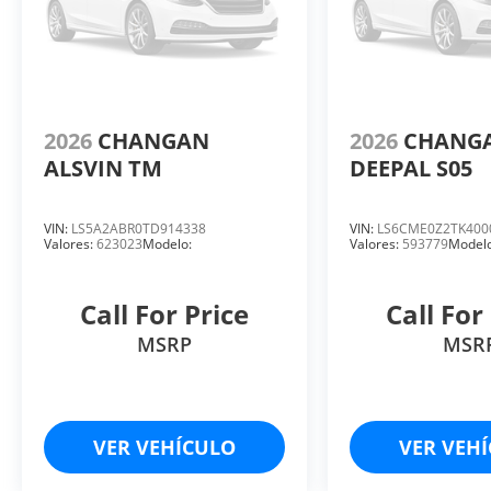
2026
CHANGAN
2026
CHANG
ALSVIN TM
DEEPAL S05
VIN:
LS5A2ABR0TD914338
VIN:
LS6CME0Z2TK400
Valores:
623023
Modelo:
Valores:
593779
Modelo
Call For Price
Call For
MSRP
MSR
VER VEHÍCULO
VER VEH