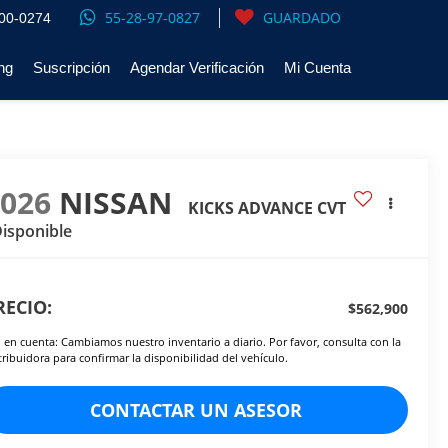
55-28-97-0827
GUARDADO
00-0274
ng
Suscripción
Agendar Verificación
Mi Cuenta
2026
NISSAN
KICKS ADVANCE CVT
isponible
RECIO:
$562,900
 en cuenta: Cambiamos nuestro inventario a diario. Por favor, consulta con la
tribuidora para confirmar la disponibilidad del vehículo.
CONTACTAR UN ASESOR