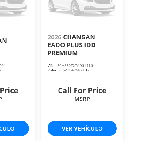
2026
CHANGAN
AN
EADO PLUS IDD
PREMIUM
091
VIN:
LS6A2E0ZXTA961416
:
Valores:
623047
Modelo:
 Price
Call For Price
P
MSRP
ÍCULO
VER VEHÍCULO