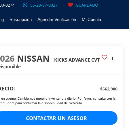
55-28-97-0827
GUARDADO
00-0274
ng
Suscripción
Agendar Verificación
Mi Cuenta
2026
NISSAN
KICKS ADVANCE CVT
isponible
RECIO:
$562,900
 en cuenta: Cambiamos nuestro inventario a diario. Por favor, consulta con la
tribuidora para confirmar la disponibilidad del vehículo.
CONTACTAR UN ASESOR