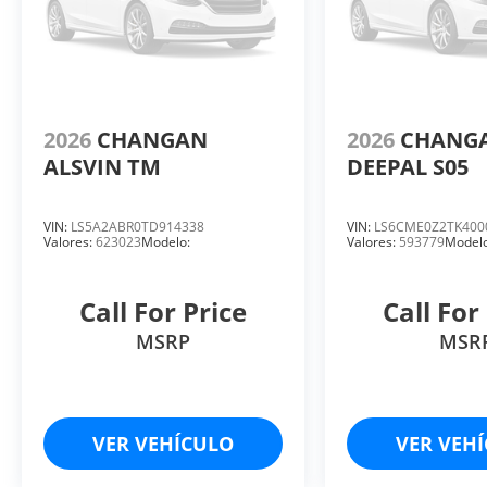
2026
CHANGAN
2026
CHANG
ALSVIN TM
DEEPAL S05
VIN:
LS5A2ABR0TD914338
VIN:
LS6CME0Z2TK400
Valores:
623023
Modelo:
Valores:
593779
Modelo
Call For Price
Call For
MSRP
MSR
VER VEHÍCULO
VER VEH