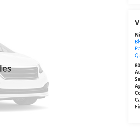
V
N
Bl
Pa
Q
8
les
A
Se
A
C
Ca
F