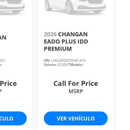
2026
CHANGAN
AN
EADO PLUS IDD
PREMIUM
091
VIN:
LS6A2E0ZXTA961416
:
Valores:
623047
Modelo:
 Price
Call For Price
P
MSRP
ÍCULO
VER VEHÍCULO