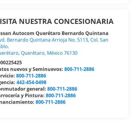
ISITA NUESTRA CONCESIONARIA
issan Autocom Querétaro Bernardo Quintana
vd. Bernardo Quintana Arrioja No. 5113, Col. San
blo.
uerétaro
,
Querétaro
, México
76130
000225425
utos nuevos y Seminuevos:
800-711-2886
rvicio:
800-711-2886
gencia:
442-454-0498
onmutador general:
800-711-2886
rrocería y Pintura:
800-711-2886
inanciamiento:
800-711-2886