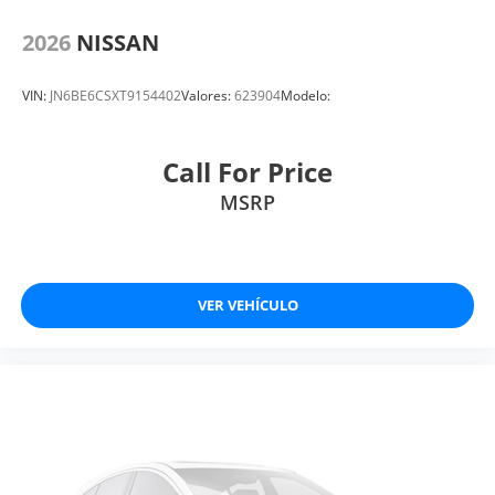
2026
NISSAN
VIN:
JN6BE6CSXT9154402
Valores:
623904
Modelo:
Call For Price
MSRP
VER VEHÍCULO