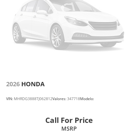
2026
HONDA
VIN:
MHRDG3888TJ062812
Valores:
347718
Modelo:
Call For Price
MSRP