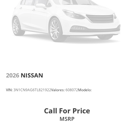
2026
NISSAN
VIN:
3N1CN9AG6TL821922
Valores:
608072
Modelo:
Call For Price
MSRP