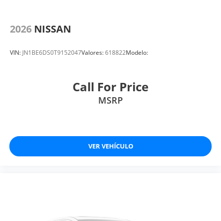
2026
NISSAN
VIN:
JN1BE6DS0T9152047
Valores:
618822
Modelo:
Call For Price
MSRP
VER VEHÍCULO