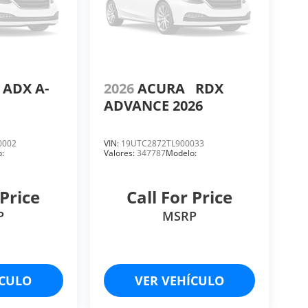
ADX A-
2026
ACURA
RDX
ADVANCE 2026
0002
VIN:
19UTC2872TL900033
:
Valores:
347787
Modelo:
 Price
Call For Price
P
MSRP
ÍCULO
VER VEHÍCULO