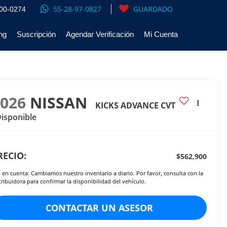
55-28-97-0827
GUARDADO
00-0274
ng
Suscripción
Agendar Verificación
Mi Cuenta
2026
NISSAN
KICKS ADVANCE CVT
isponible
RECIO:
$562,900
 en cuenta: Cambiamos nuestro inventario a diario. Por favor, consulta con la
tribuidora para confirmar la disponibilidad del vehículo.
CONTACTAR UN ASESOR