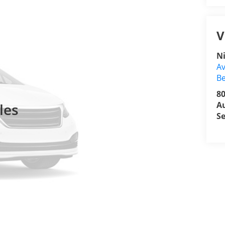
V
N
Av
Be
8
A
les
Se