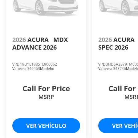
2026
ACURA
MDX
2026
ACURA
ADVANCE 2026
SPEC 2026
VIN:
19UYE1885TL900062
VIN:
3HDSA2879TM00
Valores:
346463
Modelo:
Valores:
348746
Modelo
Call For Price
Call For
MSRP
MSR
VER VEHÍCULO
VER VEH