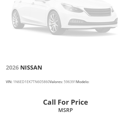
2026
NISSAN
VIN:
1N6ED1EK7TN605860
Valores:
596391
Modelo:
Call For Price
MSRP