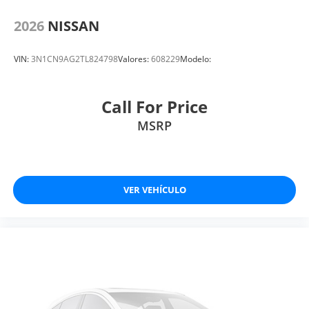
2026
NISSAN
VIN:
3N1CN9AG2TL824798
Valores:
608229
Modelo:
Call For Price
MSRP
VER VEHÍCULO