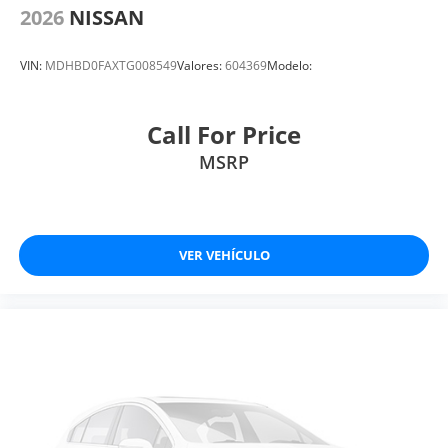
2026
NISSAN
VIN:
MDHBD0FAXTG008549
Valores:
604369
Modelo:
Call For Price
MSRP
VER VEHÍCULO