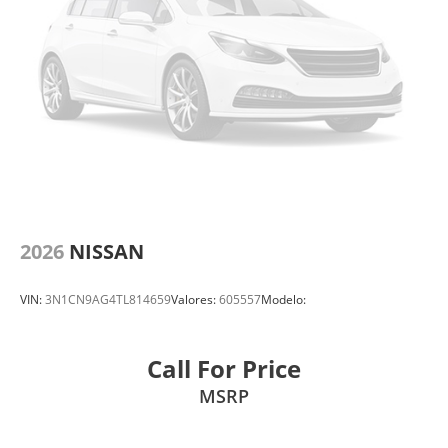
2026
NISSAN
VIN:
3N1CN9AG4TL814659
Valores:
605557
Modelo:
Call For Price
MSRP