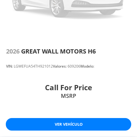
2026
GREAT WALL MOTORS H6
VIN:
LGWEFUA54TH921012
Valores:
609206
Modelo:
Call For Price
MSRP
VER VEHÍCULO