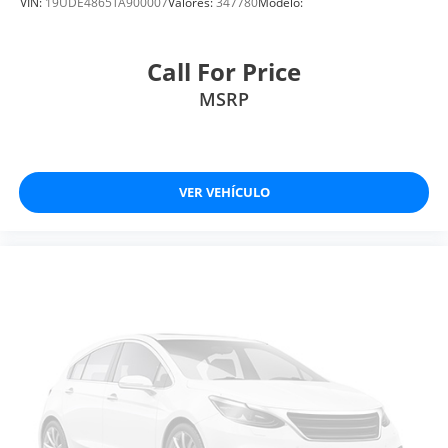
VIN:
19UDE4865TA900007
Valores:
347780
Modelo:
Call For Price
MSRP
VER VEHÍCULO