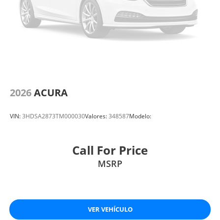
2026
ACURA
VIN:
3HDSA2873TM000030
Valores:
348587
Modelo:
Call For Price
MSRP
VER VEHÍCULO