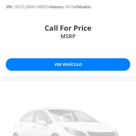
VIN:
19UTC2884TL900074
Valores:
347248
Modelo:
Call For Price
MSRP
VER VEHÍCULO