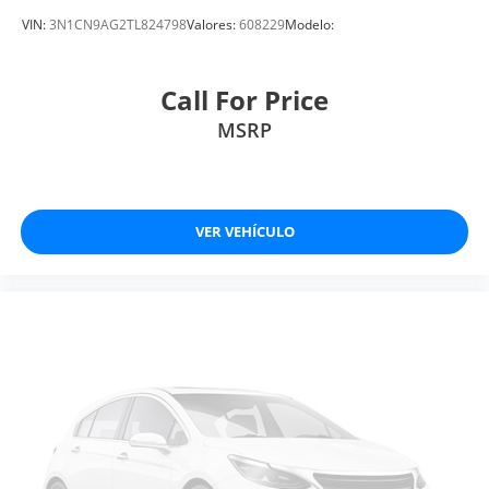
VIN:
3N1CN9AG2TL824798
Valores:
608229
Modelo:
Call For Price
MSRP
VER VEHÍCULO