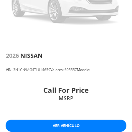
2026
NISSAN
VIN:
3N1CN9AG4TL814659
Valores:
605557
Modelo:
Call For Price
MSRP
VER VEHÍCULO