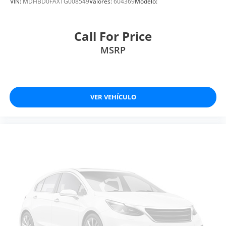
VIN:
MDHBD0FAXTG008549
Valores:
604369
Modelo:
Call For Price
MSRP
VER VEHÍCULO