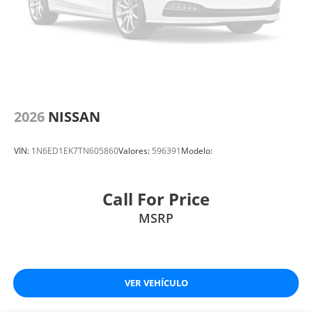
2026
NISSAN
VIN:
1N6ED1EK7TN605860
Valores:
596391
Modelo:
Call For Price
MSRP
VER VEHÍCULO