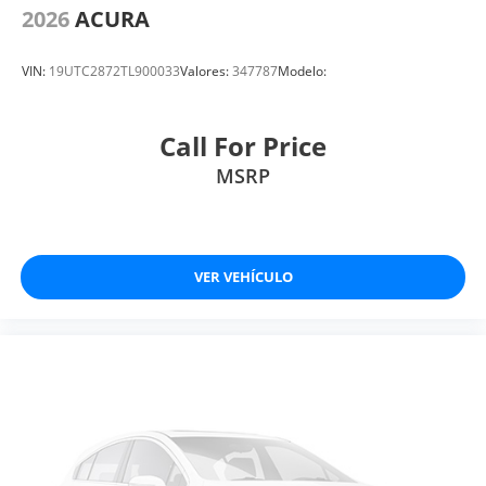
2026
ACURA
VIN:
19UTC2872TL900033
Valores:
347787
Modelo:
Call For Price
MSRP
VER VEHÍCULO