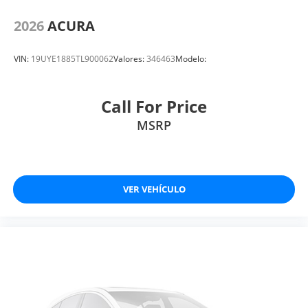
2026
ACURA
VIN:
19UYE1885TL900062
Valores:
346463
Modelo:
Call For Price
MSRP
VER VEHÍCULO