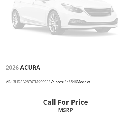
2026
ACURA
VIN:
3HDSA2876TM000023
Valores:
348546
Modelo:
Call For Price
MSRP