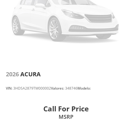
2026
ACURA
VIN:
3HDSA2879TM000002
Valores:
348746
Modelo:
Call For Price
MSRP