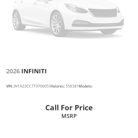
2026
INFINITI
VIN:
JN1AZ3CC7T9700053
Valores:
558381
Modelo:
Call For Price
MSRP