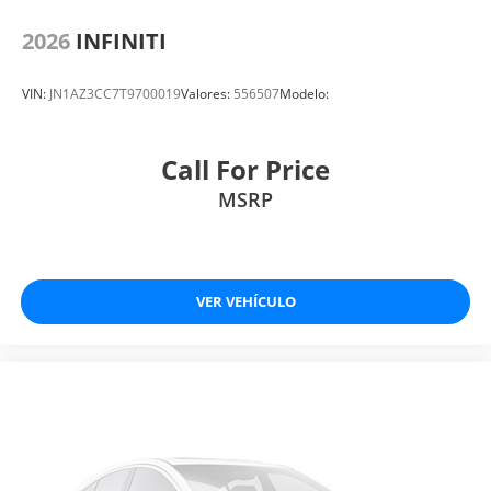
2026
INFINITI
VIN:
JN1AZ3CC7T9700019
Valores:
556507
Modelo:
Call For Price
MSRP
VER VEHÍCULO