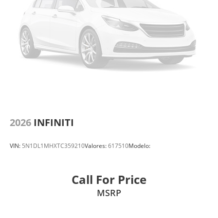
2026
INFINITI
VIN:
5N1DL1MHXTC359210
Valores:
617510
Modelo:
Call For Price
MSRP