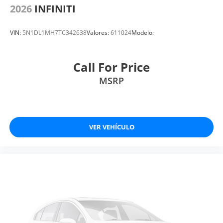
2026
INFINITI
VIN:
5N1DL1MH7TC342638
Valores:
611024
Modelo:
Call For Price
MSRP
VER VEHÍCULO