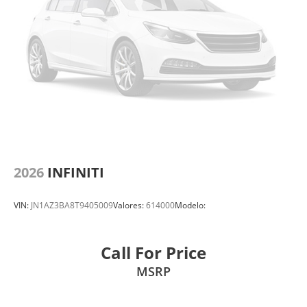
2026
INFINITI
VIN:
JN1AZ3BA8T9405009
Valores:
614000
Modelo:
Call For Price
MSRP