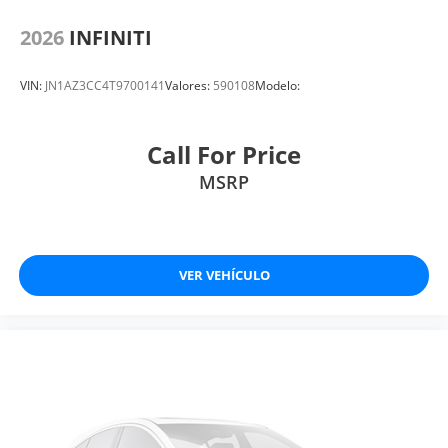
2026
INFINITI
VIN:
JN1AZ3CC4T9700141
Valores:
590108
Modelo:
Call For Price
MSRP
VER VEHÍCULO