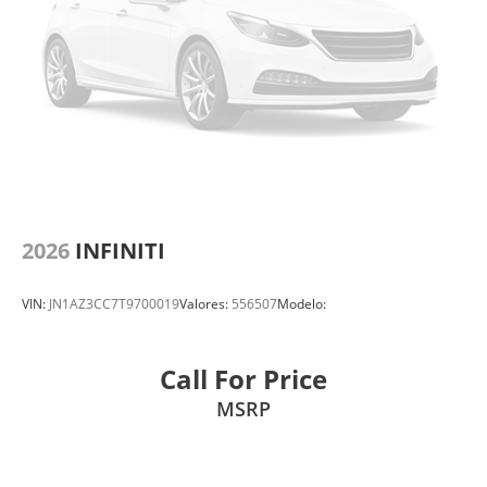
2026
INFINITI
VIN:
JN1AZ3CC7T9700019
Valores:
556507
Modelo:
Call For Price
MSRP