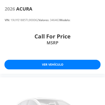
2026
ACURA
VIN:
19UYE1885TL900062
Valores:
346463
Modelo:
Call For Price
MSRP
VER VEHÍCULO