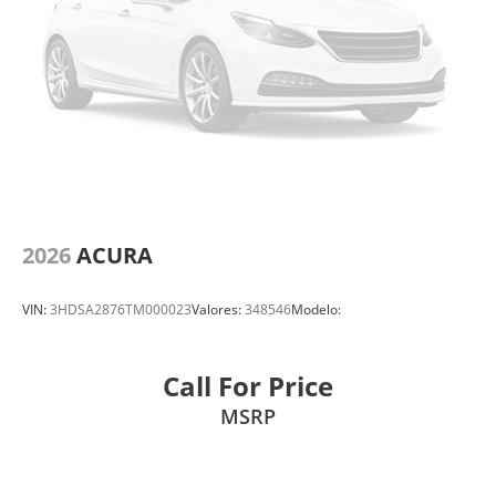
2026
ACURA
VIN:
3HDSA2876TM000023
Valores:
348546
Modelo:
Call For Price
MSRP