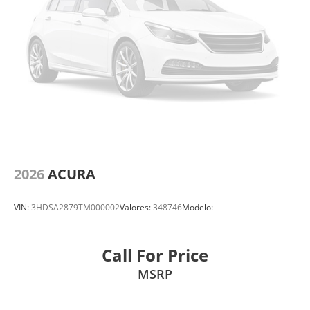
2026
ACURA
VIN:
3HDSA2879TM000002
Valores:
348746
Modelo:
Call For Price
MSRP