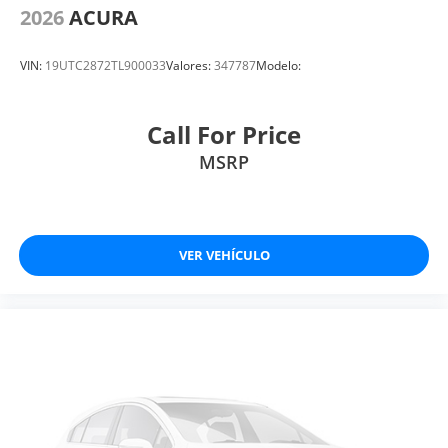
2026
ACURA
VIN:
19UTC2872TL900033
Valores:
347787
Modelo:
Call For Price
MSRP
VER VEHÍCULO