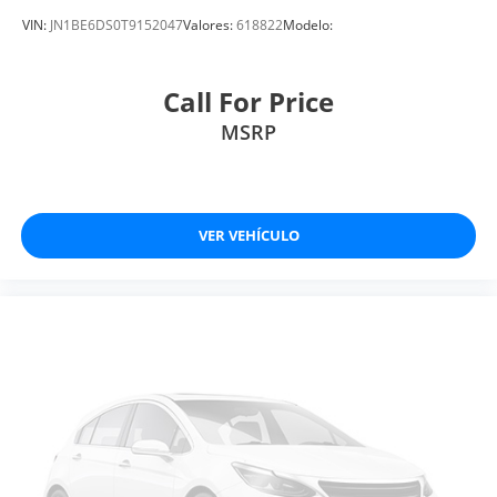
VIN:
JN1BE6DS0T9152047
Valores:
618822
Modelo:
Call For Price
MSRP
VER VEHÍCULO