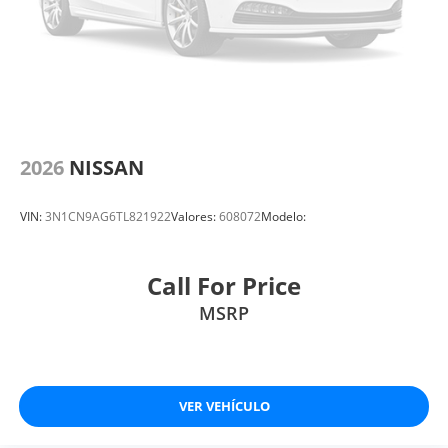
2026
NISSAN
VIN:
3N1CN9AG6TL821922
Valores:
608072
Modelo:
Call For Price
MSRP
VER VEHÍCULO