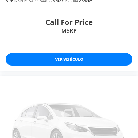
VIN:
JN6BE6CSXT9154402
Valores:
623904
Modelo:
Call For Price
MSRP
VER VEHÍCULO