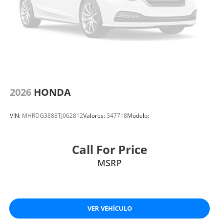
2026
HONDA
VIN:
MHRDG3888TJ062812
Valores:
347718
Modelo:
Call For Price
MSRP
VER VEHÍCULO