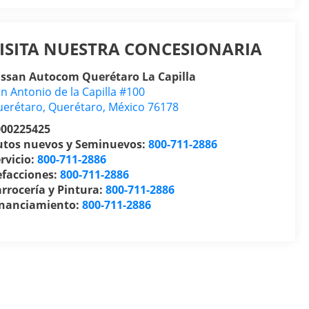
ISITA NUESTRA CONCESIONARIA
issan Autocom Querétaro La Capilla
n Antonio de la Capilla #100
uerétaro
,
Querétaro
, México
76178
000225425
utos nuevos y Seminuevos:
800-711-2886
rvicio:
800-711-2886
efacciones:
800-711-2886
rrocería y Pintura:
800-711-2886
inanciamiento:
800-711-2886