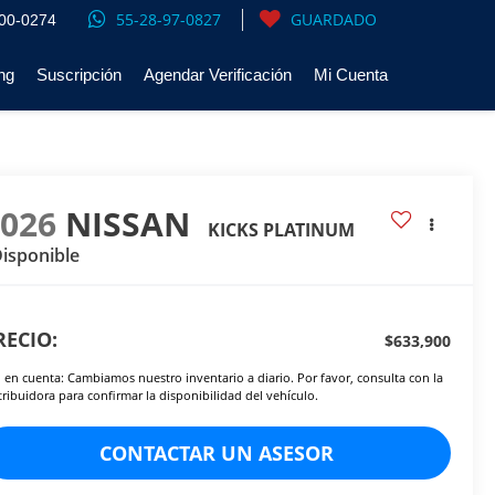
55-28-97-0827
GUARDADO
00-0274
ng
Suscripción
Agendar Verificación
Mi Cuenta
2026
NISSAN
KICKS PLATINUM
isponible
RECIO:
$633,900
 en cuenta: Cambiamos nuestro inventario a diario. Por favor, consulta con la
tribuidora para confirmar la disponibilidad del vehículo.
CONTACTAR UN ASESOR