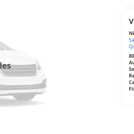
V
N
Sa
Q
8
A
les
Se
R
Ca
F