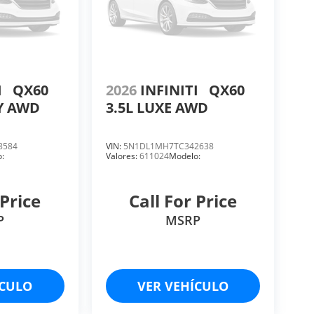
I
QX60
2026
INFINITI
QX60
Y AWD
3.5L LUXE AWD
8584
VIN:
5N1DL1MH7TC342638
:
Valores:
611024
Modelo:
 Price
Call For Price
P
MSRP
ÍCULO
VER VEHÍCULO