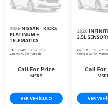
2026
NISSAN
KICKS
2026
INFINIT
PLATINUM +
3.5L SENSOR
TELEMATICS
VIN:
3N8AP6HE8TL443222
VIN:
5N1DL1MH7TC34
Valores:
622987
Modelo:
Valores:
621891
Modelo
Call For Price
Call For
MSRP
MSR
VER VEHÍCULO
VER VEH