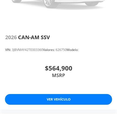
2026
CAN-AM SSV
VIN:
3JBVMAY42TE003360
Valores:
626750
Modelo:
$564,900
MSRP
VER VEHÍCULO