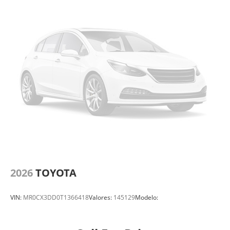
2026
TOYOTA
VIN:
MR0CX3DD0T1366418
Valores:
145129
Modelo: