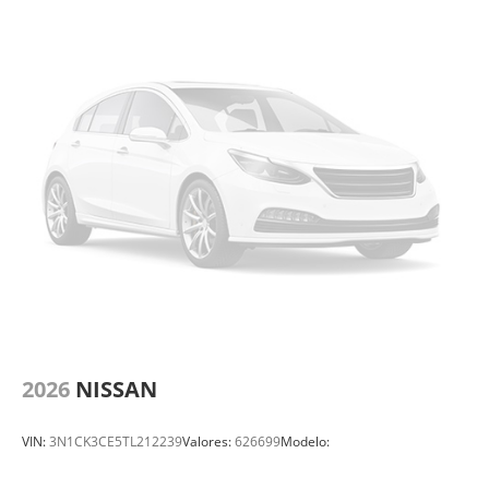
2026
NISSAN
VIN:
3N1CK3CE5TL212239
Valores:
626699
Modelo: