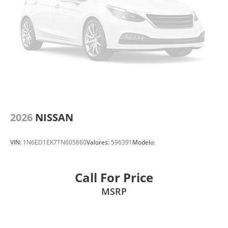
2026
NISSAN
VIN:
1N6ED1EK7TN605860
Valores:
596391
Modelo:
Call For Price
MSRP