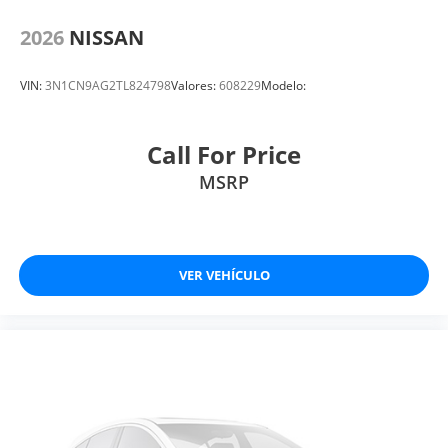
2026
NISSAN
VIN:
3N1CN9AG2TL824798
Valores:
608229
Modelo:
Call For Price
MSRP
VER VEHÍCULO