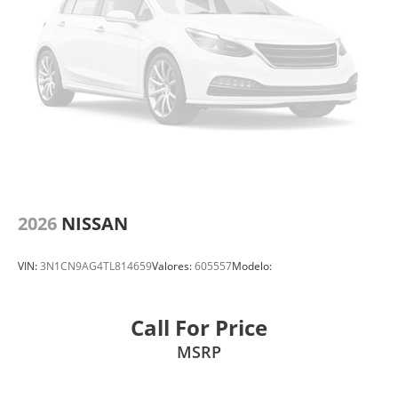
2026
NISSAN
VIN:
3N1CN9AG4TL814659
Valores:
605557
Modelo:
Call For Price
MSRP