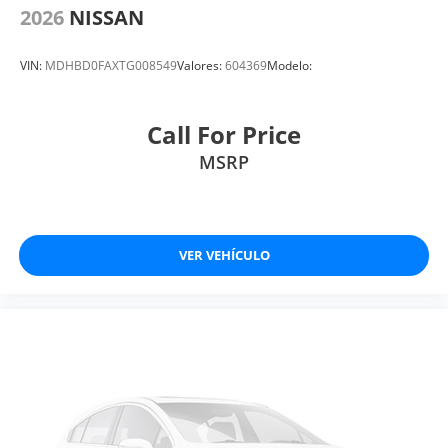
2026
NISSAN
VIN:
MDHBD0FAXTG008549
Valores:
604369
Modelo:
Call For Price
MSRP
VER VEHÍCULO