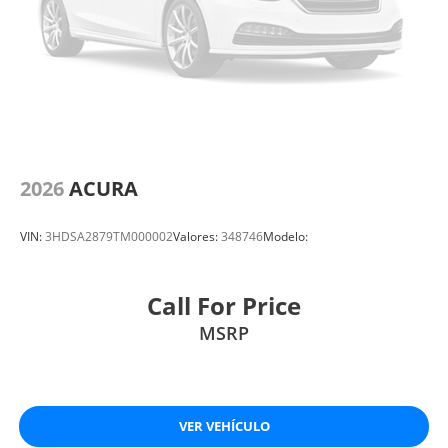
2026
ACURA
VIN:
3HDSA2879TM000002
Valores:
348746
Modelo:
Call For Price
MSRP
VER VEHÍCULO