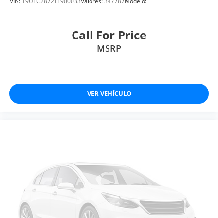
VIN:
19UTC2872TL900033
Valores:
347787
Modelo:
Call For Price
MSRP
VER VEHÍCULO