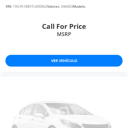
VIN:
19UYE1885TL900062
Valores:
346463
Modelo:
Call For Price
MSRP
VER VEHÍCULO