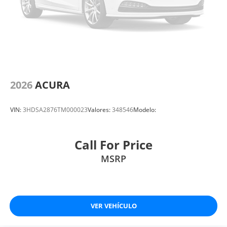
2026
ACURA
VIN:
3HDSA2876TM000023
Valores:
348546
Modelo:
Call For Price
MSRP
VER VEHÍCULO