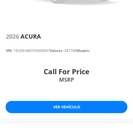
2026
ACURA
VIN:
19UDE4865TA900007
Valores:
347780
Modelo:
Call For Price
MSRP
VER VEHÍCULO