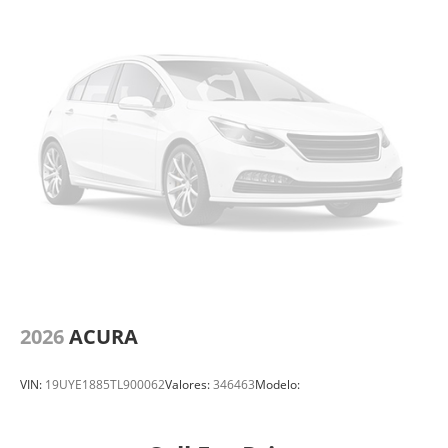
2026
ACURA
VIN:
19UYE1885TL900062
Valores:
346463
Modelo: