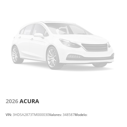
2026
ACURA
VIN:
3HDSA2873TM000030
Valores:
348587
Modelo: