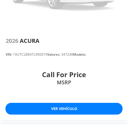
2026
ACURA
VIN:
19UTC2884TL900074
Valores:
347248
Modelo:
Call For Price
MSRP
VER VEHÍCULO