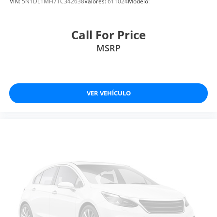
VIN:
5N1DL1MH7TC342638
Valores:
611024
Modelo:
Call For Price
MSRP
VER VEHÍCULO