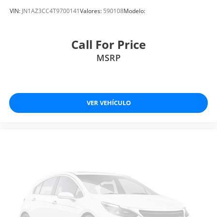
VIN:
JN1AZ3CC4T9700141
Valores:
590108
Modelo:
Call For Price
MSRP
VER VEHÍCULO