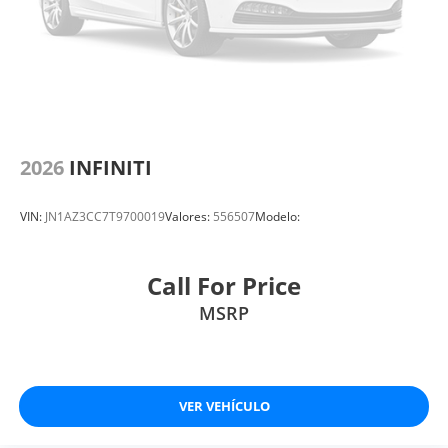
2026
INFINITI
VIN:
JN1AZ3CC7T9700019
Valores:
556507
Modelo:
Call For Price
MSRP
VER VEHÍCULO