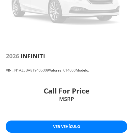
2026
INFINITI
VIN:
JN1AZ3BA8T9405009
Valores:
614000
Modelo:
Call For Price
MSRP
VER VEHÍCULO