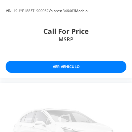
VIN:
19UYE1885TL900062
Valores:
346463
Modelo:
Call For Price
MSRP
VER VEHÍCULO