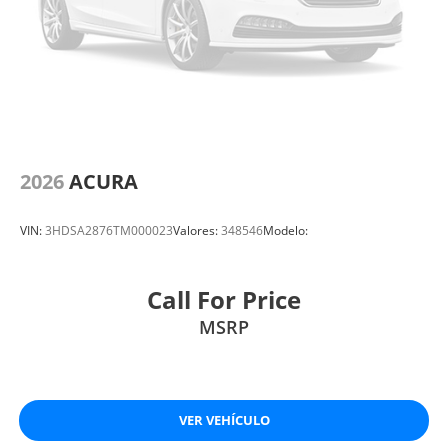
2026
ACURA
VIN:
3HDSA2876TM000023
Valores:
348546
Modelo:
Call For Price
MSRP
VER VEHÍCULO