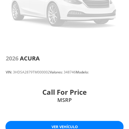
2026
ACURA
VIN:
3HDSA2879TM000002
Valores:
348746
Modelo:
Call For Price
MSRP
VER VEHÍCULO