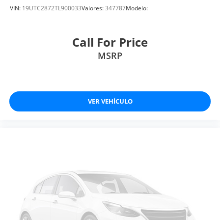
VIN:
19UTC2872TL900033
Valores:
347787
Modelo:
Call For Price
MSRP
VER VEHÍCULO