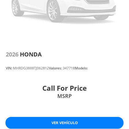
2026
HONDA
VIN:
MHRDG3888TJ062812
Valores:
347718
Modelo:
Call For Price
MSRP
VER VEHÍCULO