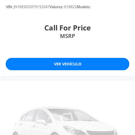
VIN:
JN1BE6DS0T9152047
Valores:
618822
Modelo:
Call For Price
MSRP
VER VEHÍCULO