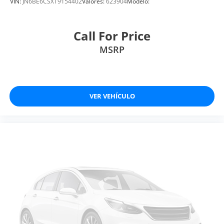
VIN:
JN6BE6CSXT9154402
Valores:
623904
Modelo:
Call For Price
MSRP
VER VEHÍCULO