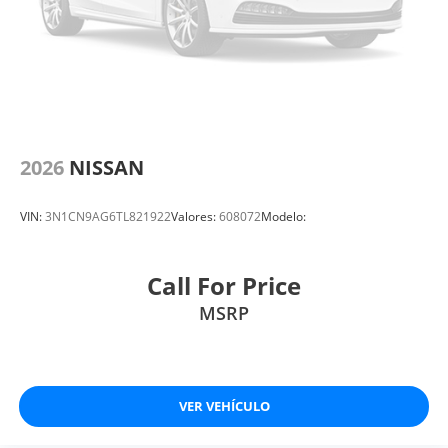
2026
NISSAN
VIN:
3N1CN9AG6TL821922
Valores:
608072
Modelo:
Call For Price
MSRP
VER VEHÍCULO