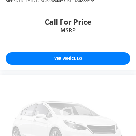
VIN:
5N1DL1MH7TC342638
Valores:
611024
Modelo:
Call For Price
MSRP
VER VEHÍCULO