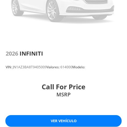
2026
INFINITI
VIN:
JN1AZ3BA8T9405009
Valores:
614000
Modelo:
Call For Price
MSRP
VER VEHÍCULO