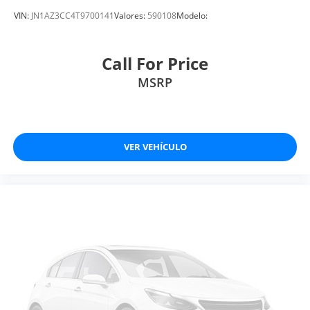
VIN:
JN1AZ3CC4T9700141
Valores:
590108
Modelo:
Call For Price
MSRP
VER VEHÍCULO