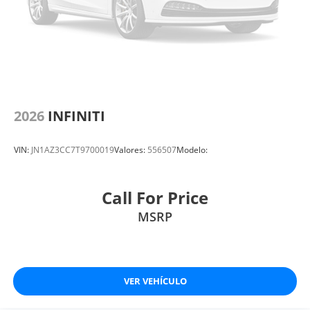
2026
INFINITI
VIN:
JN1AZ3CC7T9700019
Valores:
556507
Modelo:
Call For Price
MSRP
VER VEHÍCULO