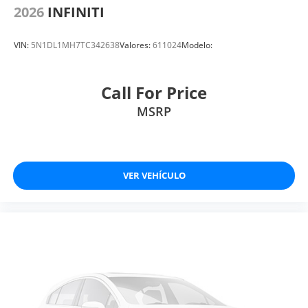
2026
INFINITI
VIN:
5N1DL1MH7TC342638
Valores:
611024
Modelo:
Call For Price
MSRP
VER VEHÍCULO