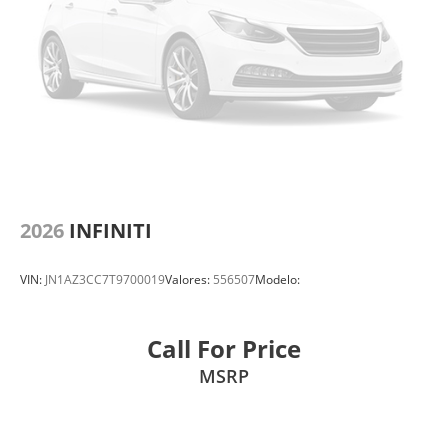
2026
INFINITI
VIN:
JN1AZ3CC7T9700019
Valores:
556507
Modelo:
Call For Price
MSRP