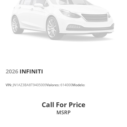
2026
INFINITI
VIN:
JN1AZ3BA8T9405009
Valores:
614000
Modelo:
Call For Price
MSRP