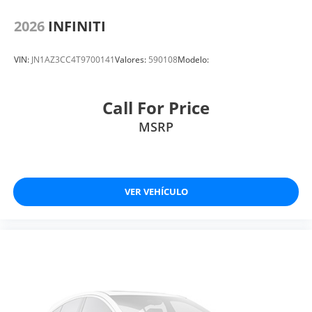
2026
INFINITI
VIN:
JN1AZ3CC4T9700141
Valores:
590108
Modelo:
Call For Price
MSRP
VER VEHÍCULO