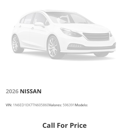
2026
NISSAN
VIN:
1N6ED1EK7TN605860
Valores:
596391
Modelo:
Call For Price