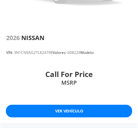
2026
NISSAN
VIN:
3N1CN9AG2TL824798
Valores:
608229
Modelo:
Call For Price
MSRP
VER VEHÍCULO