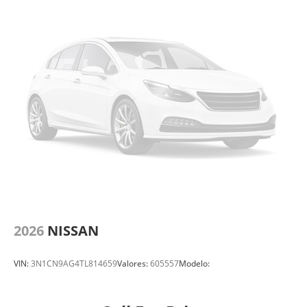
2026
NISSAN
VIN:
3N1CN9AG4TL814659
Valores:
605557
Modelo: