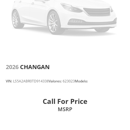
2026
CHANGAN
VIN:
LS5A2ABR0TD914338
Valores:
623023
Modelo:
Call For Price
MSRP