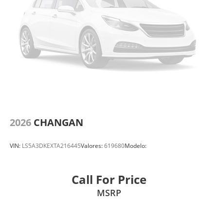
2026
CHANGAN
VIN:
LS5A3DKEXTA216445
Valores:
619680
Modelo:
Call For Price
MSRP