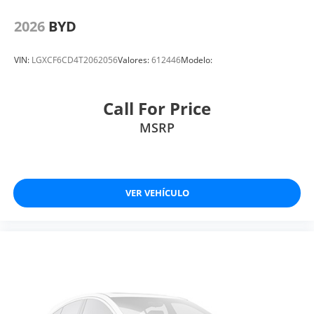
2026
BYD
VIN:
LGXCF6CD4T2062056
Valores:
612446
Modelo:
Call For Price
MSRP
VER VEHÍCULO