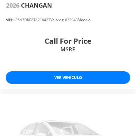
2026
CHANGAN
VIN:
LS5A3DKE8TA216427
Valores:
622940
Modelo:
Call For Price
MSRP
VER VEHÍCULO