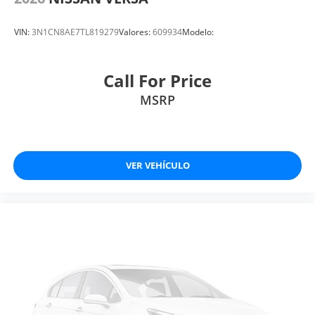
VIN:
3N1CN8AE7TL819279
Valores:
609934
Modelo:
Call For Price
MSRP
VER VEHÍCULO