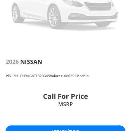
2026
NISSAN
VIN:
3N1CN9AG6TL820365
Valores:
606391
Modelo:
Call For Price
MSRP