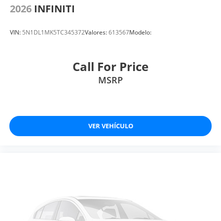
2026
INFINITI
VIN:
5N1DL1MK5TC345372
Valores:
613567
Modelo:
Call For Price
MSRP
VER VEHÍCULO