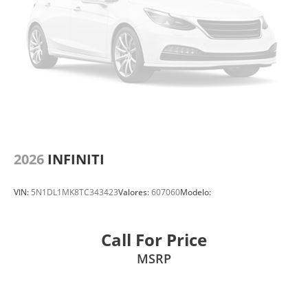
2026
INFINITI
VIN:
5N1DL1MK8TC343423
Valores:
607060
Modelo:
Call For Price
MSRP