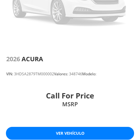
2026
ACURA
VIN:
3HDSA2879TM000002
Valores:
348746
Modelo:
Call For Price
MSRP
VER VEHÍCULO