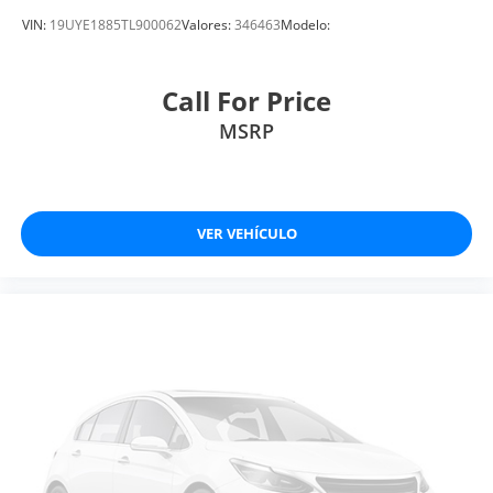
VIN:
19UYE1885TL900062
Valores:
346463
Modelo:
Call For Price
MSRP
VER VEHÍCULO