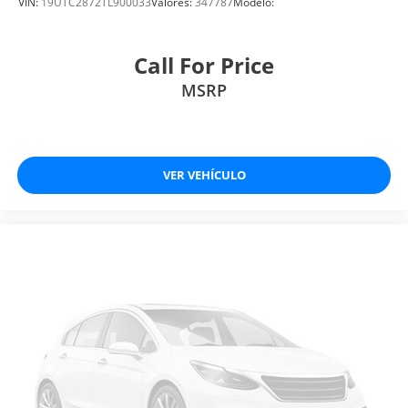
VIN:
19UTC2872TL900033
Valores:
347787
Modelo:
Call For Price
MSRP
VER VEHÍCULO