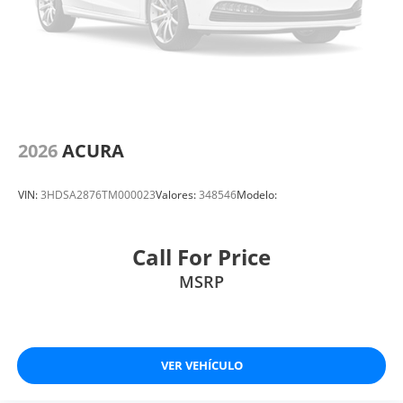
2026
ACURA
VIN:
3HDSA2876TM000023
Valores:
348546
Modelo:
Call For Price
MSRP
VER VEHÍCULO