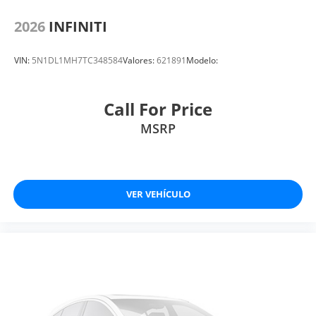
2026
INFINITI
VIN:
5N1DL1MH7TC348584
Valores:
621891
Modelo:
Call For Price
MSRP
VER VEHÍCULO