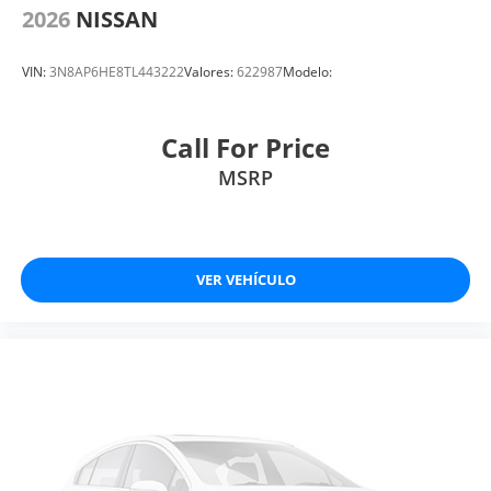
2026
NISSAN
VIN:
3N8AP6HE8TL443222
Valores:
622987
Modelo:
Call For Price
MSRP
VER VEHÍCULO