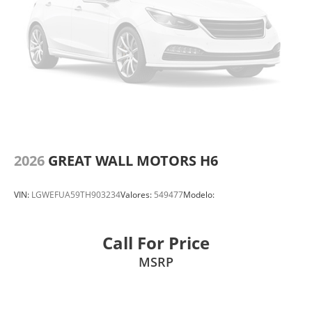
2026
GREAT WALL MOTORS H6
VIN:
LGWEFUA59TH903234
Valores:
549477
Modelo:
Call For Price
MSRP