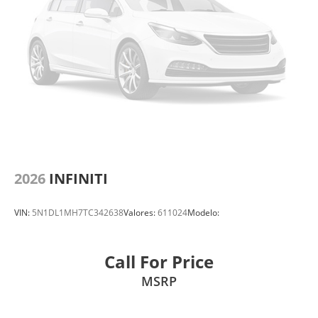
2026
INFINITI
VIN:
5N1DL1MH7TC342638
Valores:
611024
Modelo:
Call For Price
MSRP