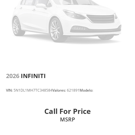
2026
INFINITI
VIN:
5N1DL1MH7TC348584
Valores:
621891
Modelo:
Call For Price
MSRP