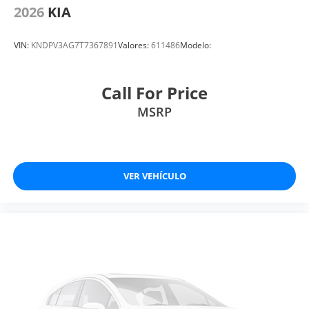
2026
KIA
VIN:
KNDPV3AG7T7367891
Valores:
611486
Modelo:
Call For Price
MSRP
VER VEHÍCULO