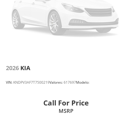
2026
KIA
VIN:
KNDPV3AF7T7500219
Valores:
617697
Modelo:
Call For Price
MSRP