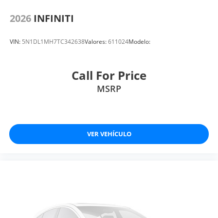
2026
INFINITI
VIN:
5N1DL1MH7TC342638
Valores:
611024
Modelo:
Call For Price
MSRP
VER VEHÍCULO