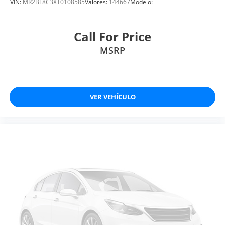
VIN:
MR2BF8C3XT0108585
Valores:
144667
Modelo:
Call For Price
MSRP
VER VEHÍCULO