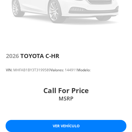
2026
TOYOTA C-HR
VIN:
MHFAB1BY3T3199589
Valores:
144911
Modelo:
Call For Price
MSRP
VER VEHÍCULO