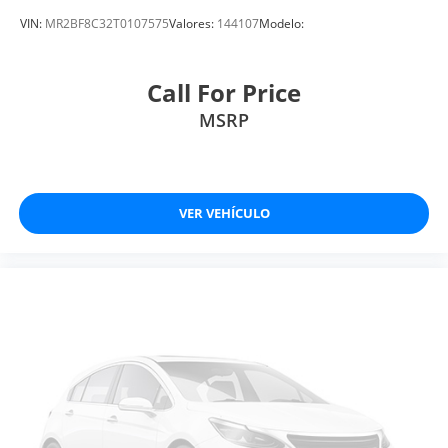
VIN:
MR2BF8C32T0107575
Valores:
144107
Modelo:
Call For Price
MSRP
VER VEHÍCULO