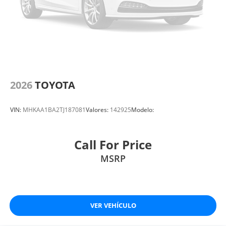
2026
TOYOTA
VIN:
MHKAA1BA2TJ187081
Valores:
142925
Modelo:
Call For Price
MSRP
VER VEHÍCULO