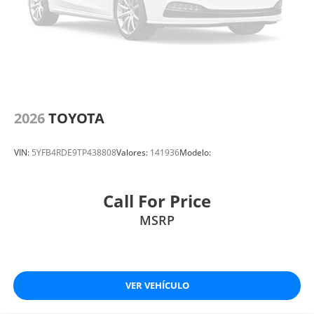
2026
TOYOTA
VIN:
5YFB4RDE9TP438808
Valores:
141936
Modelo:
Call For Price
MSRP
VER VEHÍCULO