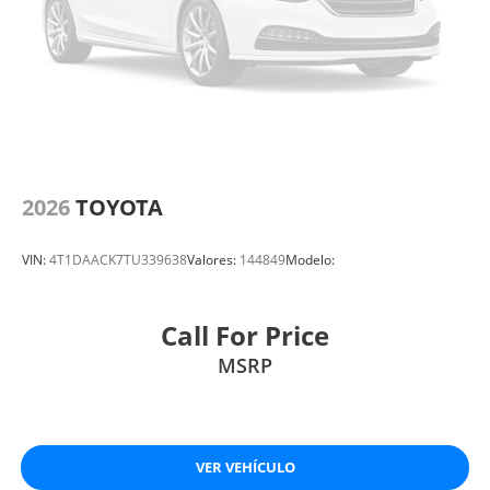
2026
TOYOTA
VIN:
4T1DAACK7TU339638
Valores:
144849
Modelo:
Call For Price
MSRP
VER VEHÍCULO