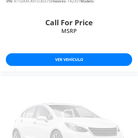
VIN:
4T1DAACK9TU303756
Valores:
142351
Modelo:
Call For Price
MSRP
VER VEHÍCULO