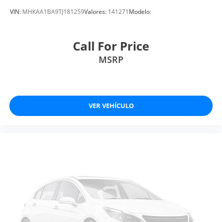
VIN:
MHKAA1BA9TJ181259
Valores:
141271
Modelo:
Call For Price
MSRP
VER VEHÍCULO