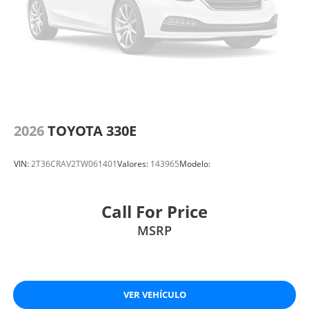
2026
TOYOTA 330E
VIN:
2T36CRAV2TW061401
Valores:
143965
Modelo:
Call For Price
MSRP
VER VEHÍCULO