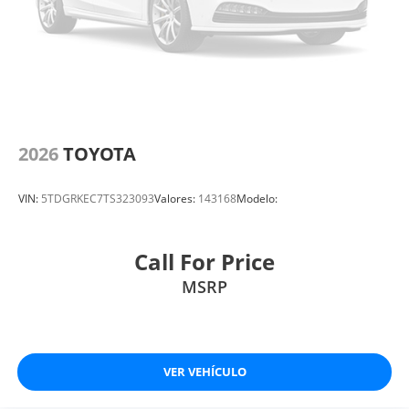
2026
TOYOTA
VIN:
5TDGRKEC7TS323093
Valores:
143168
Modelo:
Call For Price
MSRP
VER VEHÍCULO