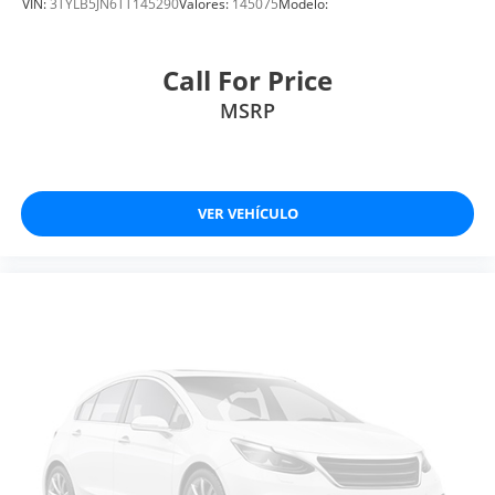
VIN:
3TYLB5JN6TT145290
Valores:
145075
Modelo:
Call For Price
MSRP
VER VEHÍCULO