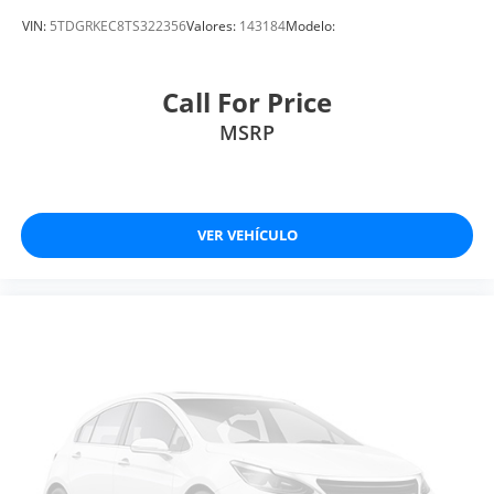
VIN:
5TDGRKEC8TS322356
Valores:
143184
Modelo:
Call For Price
MSRP
VER VEHÍCULO