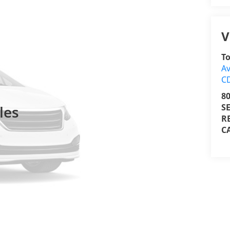
V
T
Av
C
8
S
les
R
C