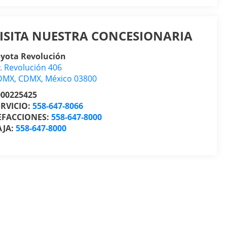
ISITA NUESTRA CONCESIONARIA
oyota Revolución
. Revolución 406
DMX
,
CDMX
, México
03800
000225425
ERVICIO:
558-647-8066
EFACCIONES:
558-647-8000
AJA:
558-647-8000