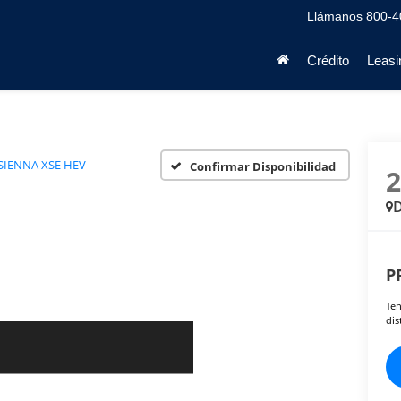
Llámanos
800-4
Crédito
Leasi
SIENNA XSE HEV
Confirmar Disponibilidad
D
P
Ten
dis