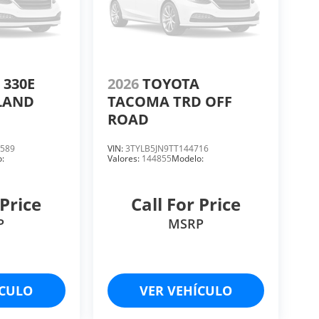
 330E
2026
TOYOTA
LAND
TACOMA TRD OFF
ROAD
589
VIN:
3TYLB5JN9TT144716
:
Valores:
144855
Modelo:
 Price
Call For Price
P
MSRP
ÍCULO
VER VEHÍCULO