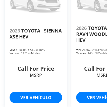
2026
TOYOTA
2026
TOYOTA
SIENNA
RAV4 WOOD
XSE HEV
HEV
VIN:
5TDGRKEC5TS314859
VIN:
2T36CRAVXTW078
Valores:
142196
Modelo:
Valores:
145078
Modelo
Call For Price
Call For
MSRP
MSR
VER VEHÍCULO
VER VEH