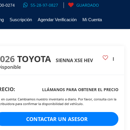
55-28-97-0827
GUARDADO
00-0274
ng
Suscripción
Agendar Verificación
Mi Cuenta
2026
TOYOTA
SIENNA XSE HEV
isponible
RECIO:
LLÁMANOS PARA OBTENER EL PRECIO
 en cuenta: Cambiamos nuestro inventario a diario. Por favor, consulta con la
tribuidora para confirmar la disponibilidad del vehículo.
CONTACTAR UN ASESOR