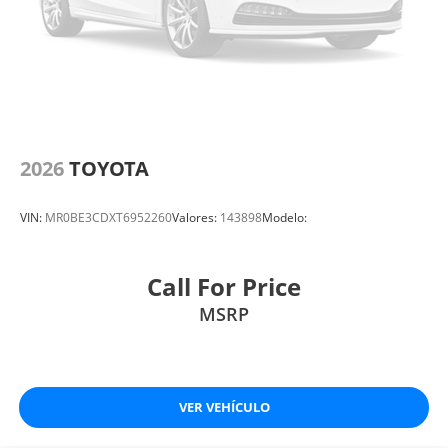
2026
TOYOTA
VIN:
MR0BE3CDXT6952260
Valores:
143898
Modelo:
Call For Price
MSRP
VER VEHÍCULO