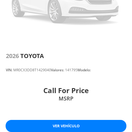
2026
TOYOTA
VIN:
MR0CX3DD8T1429040
Valores:
141795
Modelo:
Call For Price
MSRP
VER VEHÍCULO