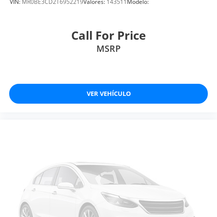
VIN:
MR0BE3CD2T6952219
Valores:
143511
Modelo:
Call For Price
MSRP
VER VEHÍCULO