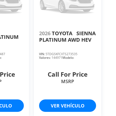
A
2026
TOYOTA
SIENNA
ATINUM
PLATINUM AWD HEV
487
VIN:
5TDGSKFCXTS273535
:
Valores:
144971
Modelo:
 Price
Call For Price
P
MSRP
ÍCULO
VER VEHÍCULO