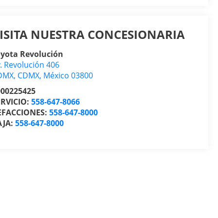
ISITA NUESTRA CONCESIONARIA
oyota Revolución
. Revolución 406
DMX
,
CDMX
, México
03800
000225425
ERVICIO:
558-647-8066
EFACCIONES:
558-647-8000
AJA:
558-647-8000