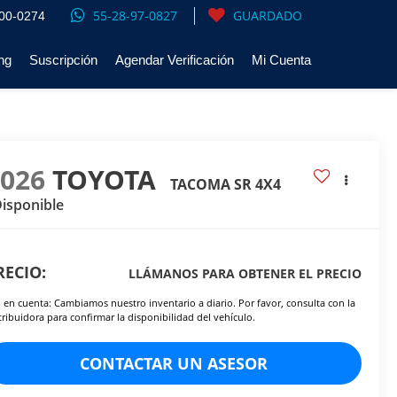
55-28-97-0827
GUARDADO
00-0274
ng
Suscripción
Agendar Verificación
Mi Cuenta
2026
TOYOTA
TACOMA SR 4X4
isponible
RECIO:
LLÁMANOS PARA OBTENER EL PRECIO
 en cuenta: Cambiamos nuestro inventario a diario. Por favor, consulta con la
tribuidora para confirmar la disponibilidad del vehículo.
CONTACTAR UN ASESOR