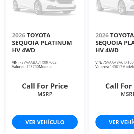
2026
TOYOTA
2026
TOYOT
SEQUOIA PLATINUM
SEQUOIA PL
HV 4WD
HV 4WD
VIN:
7SVAAABA7TX097602
VIN:
7SVAAABA6TX100
Valores:
143750
Modelo:
Valores:
145017
Modelo
Call For Price
Call For
MSRP
MSR
VER VEHÍCULO
VER VEH