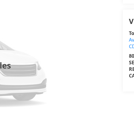
V
T
Av
C
8
S
les
R
C