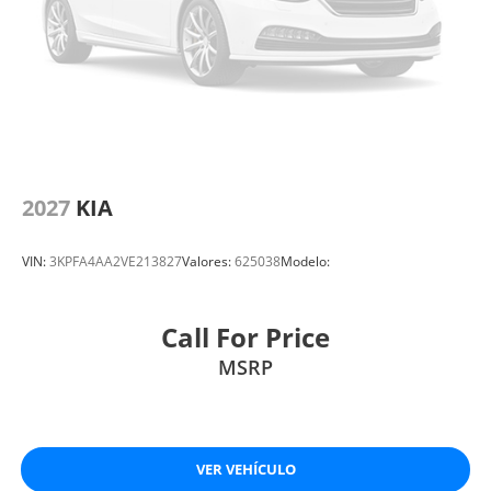
2027
KIA
VIN:
3KPFA4AA2VE213827
Valores:
625038
Modelo:
Call For Price
MSRP
VER VEHÍCULO