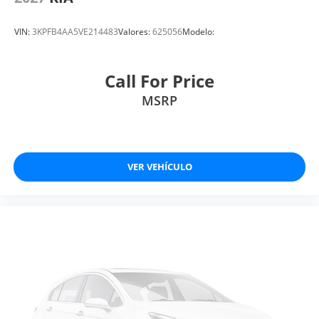
VIN:
3KPFB4AA5VE214483
Valores:
625056
Modelo:
Call For Price
MSRP
VER VEHÍCULO