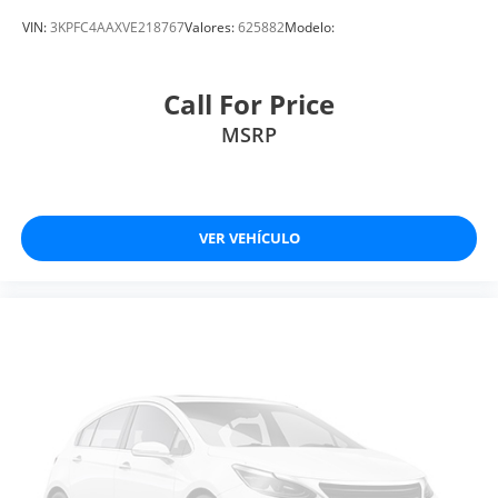
VIN:
3KPFC4AAXVE218767
Valores:
625882
Modelo:
Call For Price
MSRP
VER VEHÍCULO