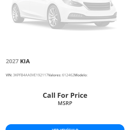
2027
KIA
VIN:
3KPFB4AA0VE192117
Valores:
612462
Modelo:
Call For Price
MSRP
VER VEHÍCULO