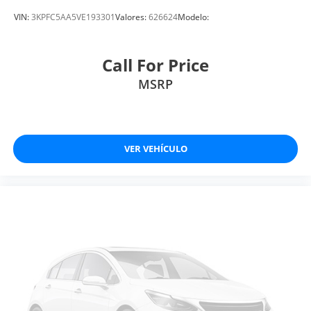
VIN:
3KPFC5AA5VE193301
Valores:
626624
Modelo:
Call For Price
MSRP
VER VEHÍCULO