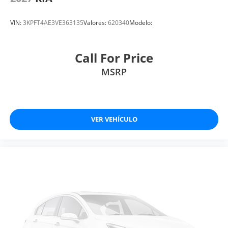
VIN:
3KPFT4AE3VE363135
Valores:
620340
Modelo:
Call For Price
MSRP
VER VEHÍCULO