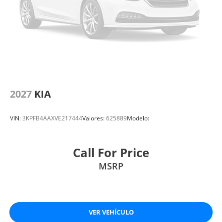
2027
KIA
VIN:
3KPFB4AAXVE217444
Valores:
625889
Modelo:
Call For Price
MSRP
VER VEHÍCULO