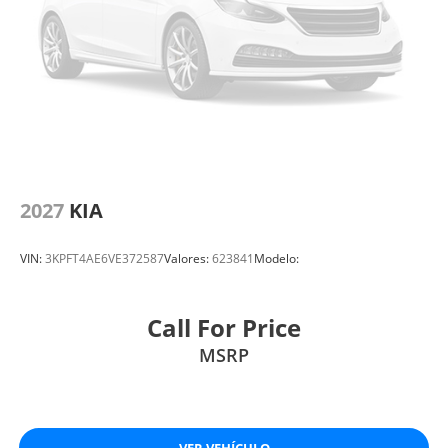
2027
KIA
VIN:
3KPFT4AE6VE372587
Valores:
623841
Modelo:
Call For Price
MSRP
VER VEHÍCULO