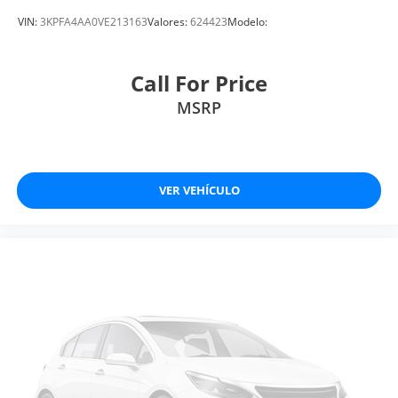
VIN:
3KPFA4AA0VE213163
Valores:
624423
Modelo:
Call For Price
MSRP
VER VEHÍCULO