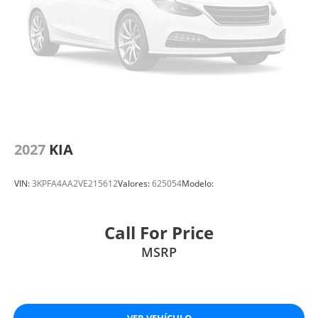
2027
KIA
VIN:
3KPFA4AA2VE215612
Valores:
625054
Modelo:
Call For Price
MSRP
VER VEHÍCULO