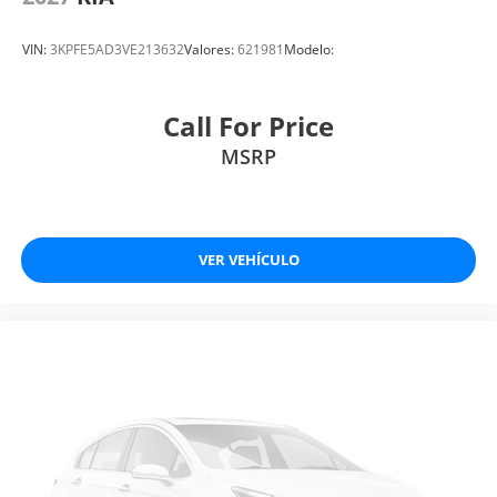
VIN:
3KPFE5AD3VE213632
Valores:
621981
Modelo:
Call For Price
MSRP
VER VEHÍCULO