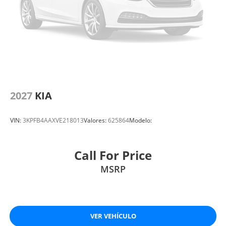
2027
KIA
VIN:
3KPFB4AAXVE218013
Valores:
625864
Modelo:
Call For Price
MSRP
VER VEHÍCULO