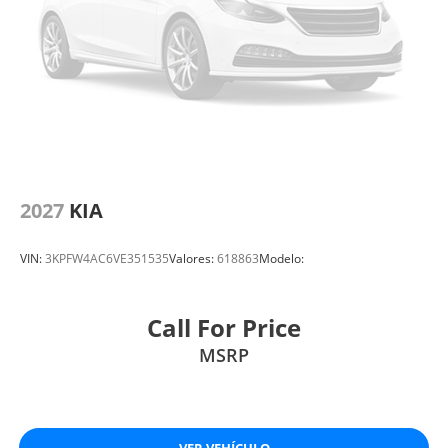
2027
KIA
VIN:
3KPFW4AC6VE351535
Valores:
618863
Modelo:
Call For Price
MSRP
VER VEHÍCULO