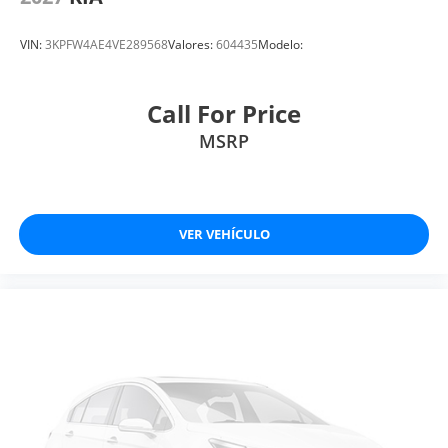
VIN:
3KPFW4AE4VE289568
Valores:
604435
Modelo:
Call For Price
MSRP
VER VEHÍCULO