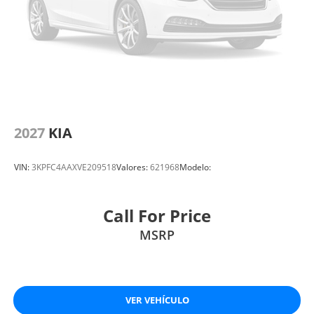
2027
KIA
VIN:
3KPFC4AAXVE209518
Valores:
621968
Modelo:
Call For Price
MSRP
VER VEHÍCULO