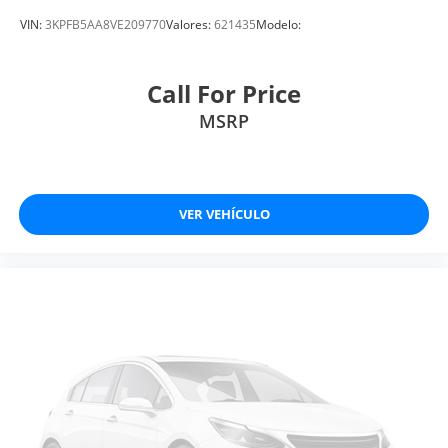
VIN:
3KPFB5AA8VE209770
Valores:
621435
Modelo:
Call For Price
MSRP
VER VEHÍCULO