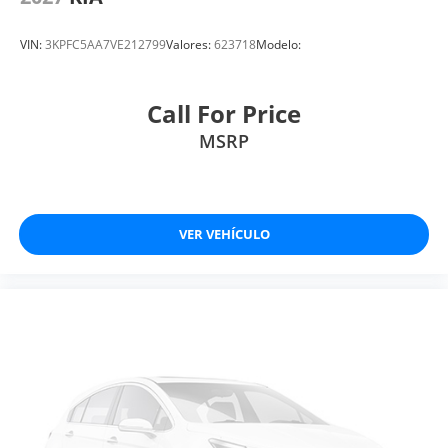
VIN:
3KPFC5AA7VE212799
Valores:
623718
Modelo:
Call For Price
MSRP
VER VEHÍCULO