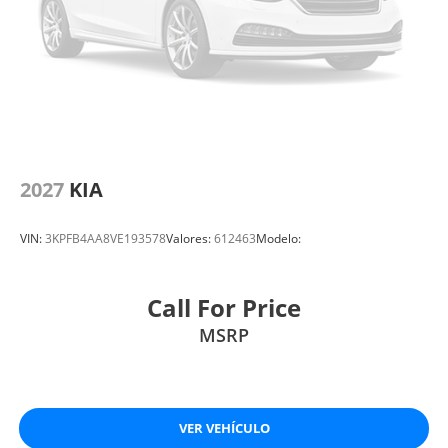
2027
KIA
VIN:
3KPFB4AA8VE193578
Valores:
612463
Modelo:
Call For Price
MSRP
VER VEHÍCULO