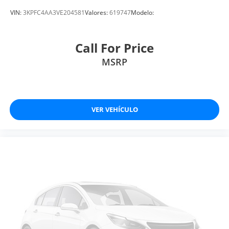
VIN:
3KPFC4AA3VE204581
Valores:
619747
Modelo:
Call For Price
MSRP
VER VEHÍCULO