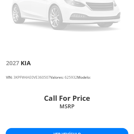
2027
KIA
VIN:
3KPFW4AE0VE360507
Valores:
625932
Modelo:
Call For Price
MSRP
VER VEHÍCULO