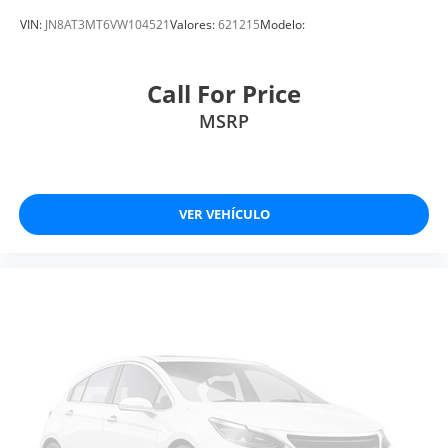
VIN:
JN8AT3MT6VW104521
Valores:
621215
Modelo:
Call For Price
MSRP
VER VEHÍCULO