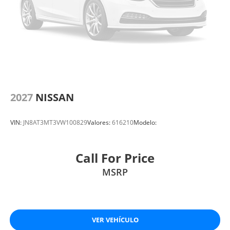
2027
NISSAN
VIN:
JN8AT3MT3VW100829
Valores:
616210
Modelo:
Call For Price
MSRP
VER VEHÍCULO