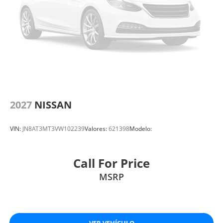
2027
NISSAN
VIN:
JN8AT3MT3VW102239
Valores:
621398
Modelo:
Call For Price
MSRP
VER VEHÍCULO