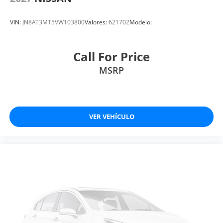
VIN:
JN8AT3MT5VW103800
Valores:
621702
Modelo:
Call For Price
MSRP
VER VEHÍCULO