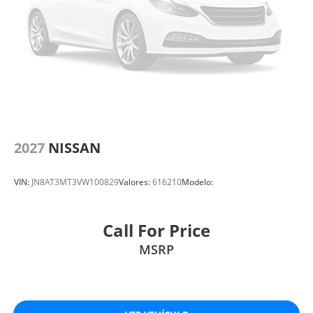
2027
NISSAN
VIN:
JN8AT3MT3VW100829
Valores:
616210
Modelo:
Call For Price
MSRP