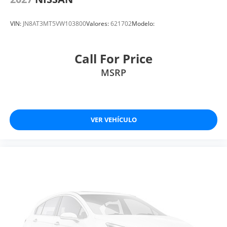
VIN:
JN8AT3MT5VW103800
Valores:
621702
Modelo:
Call For Price
MSRP
VER VEHÍCULO