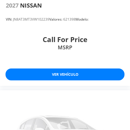
2027
NISSAN
VIN:
JN8AT3MT3VW102239
Valores:
621398
Modelo:
Call For Price
MSRP
VER VEHÍCULO