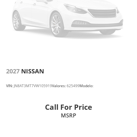
2027
NISSAN
VIN:
JN8AT3MT7VW105919
Valores:
625499
Modelo:
Call For Price
MSRP