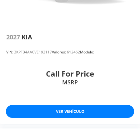
2027
KIA
VIN:
3KPFB4AA0VE192117
Valores:
612462
Modelo:
Call For Price
MSRP
VER VEHÍCULO