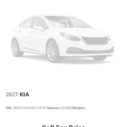
2027
KIA
VIN:
3KPFC4AAXVE218767
Valores:
625882
Modelo: