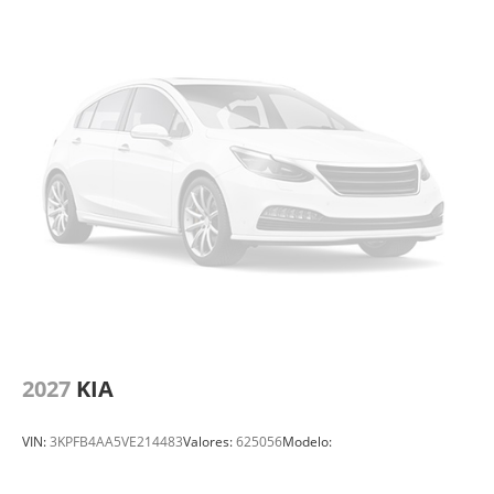
2027
KIA
VIN:
3KPFB4AA5VE214483
Valores:
625056
Modelo: