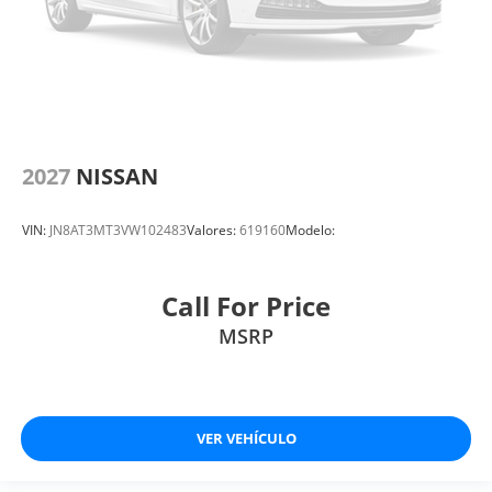
2027
NISSAN
VIN:
JN8AT3MT3VW102483
Valores:
619160
Modelo:
Call For Price
MSRP
VER VEHÍCULO