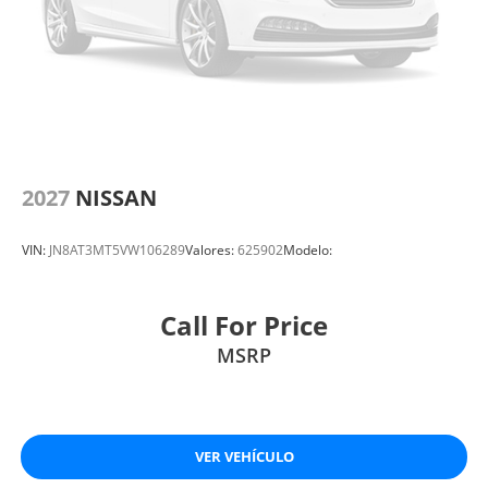
2027
NISSAN
VIN:
JN8AT3MT5VW106289
Valores:
625902
Modelo:
Call For Price
MSRP
VER VEHÍCULO