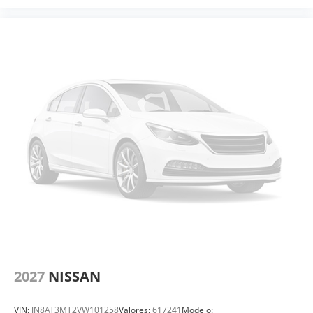
2027
NISSAN
VIN:
JN8AT3MT2VW101258
Valores:
617241
Modelo: