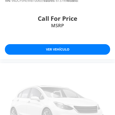
VIN:
94DCP5HE9VB100605
Valores:
613799
Modelo:
Call For Price
MSRP
VER VEHÍCULO