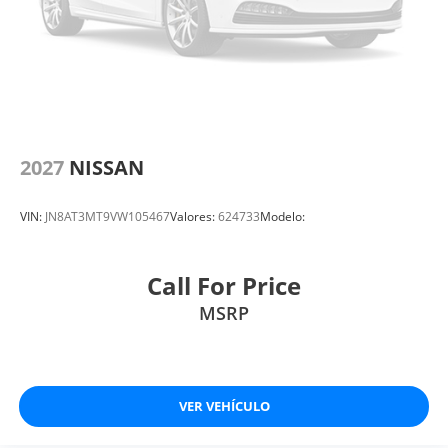
2027
NISSAN
VIN:
JN8AT3MT9VW105467
Valores:
624733
Modelo:
Call For Price
MSRP
VER VEHÍCULO