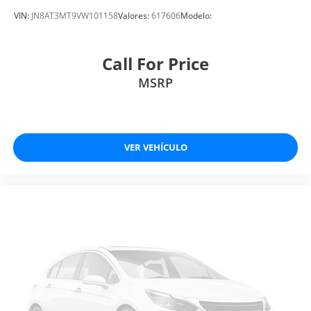
VIN:
JN8AT3MT9VW101158
Valores:
617606
Modelo:
Call For Price
MSRP
VER VEHÍCULO