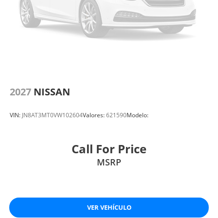
2027
NISSAN
VIN:
JN8AT3MT0VW102604
Valores:
621590
Modelo:
Call For Price
MSRP
VER VEHÍCULO