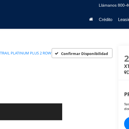
Llámanos
800-4
Crédito
Leasi
TRAIL PLATINUM PLUS 2 ROW
Confirmar Disponibilidad
X
D
P
Ten
dis