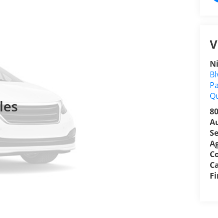
V
N
Bl
Pa
Q
les
8
A
Se
A
C
Ca
F