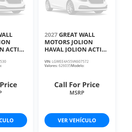
WALL
2027
GREAT WALL
ION
MOTORS JOLION
N ACTIVE
HAVAL JOLION ACTIVE
M 7DCT
ICE PREMIUM 7DCT
530
VIN:
LGWEE4A55VK607572
BO 4 CIL
1.5 LTS. TURBO 4 CIL
:
Valores:
626035
Modelo:
 Price
Call For Price
P
MSRP
ÍCULO
VER VEHÍCULO