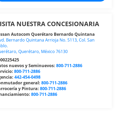
ISITA NUESTRA CONCESIONARIA
issan Autocom Querétaro Bernardo Quintana
vd. Bernardo Quintana Arrioja No. 5113, Col. San
blo.
uerétaro
,
Querétaro
, México
76130
000225425
utos nuevos y Seminuevos:
800-711-2886
rvicio:
800-711-2886
gencia:
442-454-0498
onmutador general:
800-711-2886
rrocería y Pintura:
800-711-2886
inanciamiento:
800-711-2886