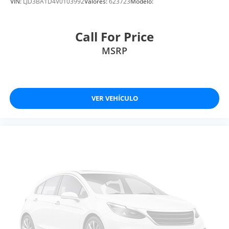
VIN:
LJD3BA1D4V0103992
Valores:
623723
Modelo:
Call For Price
MSRP
VER VEHÍCULO