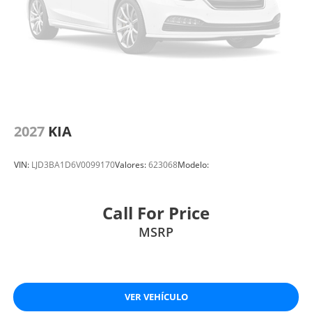
2027
KIA
VIN:
LJD3BA1D6V0099170
Valores:
623068
Modelo:
Call For Price
MSRP
VER VEHÍCULO