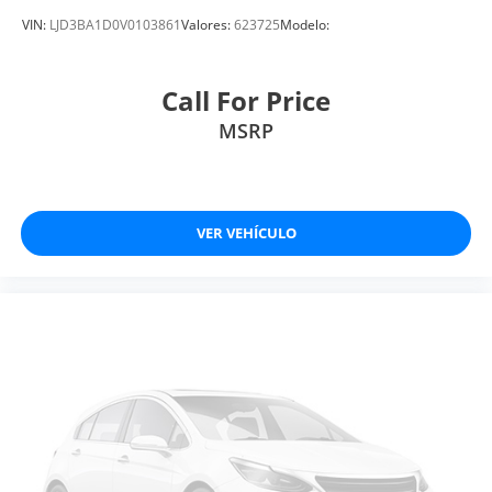
VIN:
LJD3BA1D0V0103861
Valores:
623725
Modelo:
Call For Price
MSRP
VER VEHÍCULO