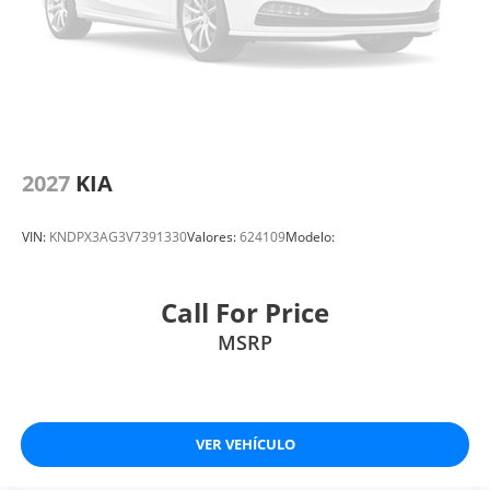
2027
KIA
VIN:
KNDPX3AG3V7391330
Valores:
624109
Modelo:
Call For Price
MSRP
VER VEHÍCULO