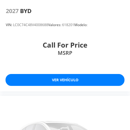
2027
BYD
VIN:
LC0C74C48V4008688
Valores:
618201
Modelo:
Call For Price
MSRP
VER VEHÍCULO