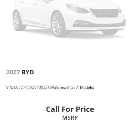
2027
BYD
VIN:
LC0C74C42V4003213
Valores:
612301
Modelo:
Call For Price
MSRP