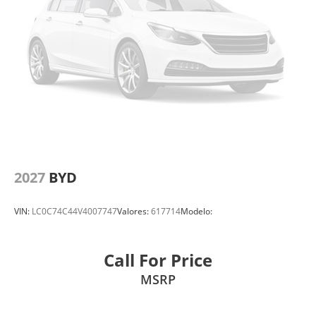
2027
BYD
VIN:
LC0C74C44V4007747
Valores:
617714
Modelo:
Call For Price
MSRP