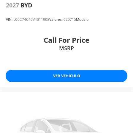
2027
BYD
VIN:
LC0C74C40V4011908
Valores:
620715
Modelo:
Call For Price
MSRP
VER VEHÍCULO